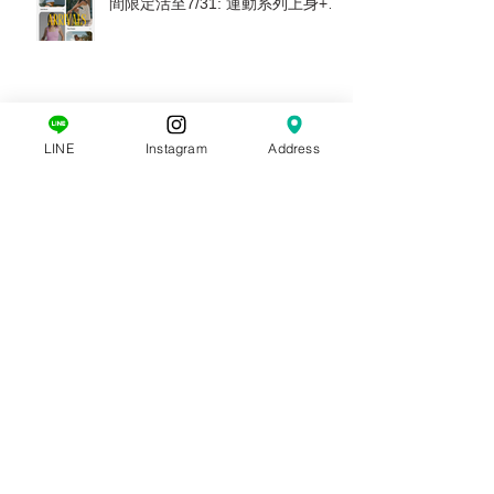
D̷B̷͛T̷ NEW ARRIVALS #250723｜
打造今年夏天最美度假穿搭🐚｜期
間限定活至7/31: 運動系列上身+下
身任意搭配現抵 $600🔥 ALO.
AllFenix. The Upside. Splits59
LINE
Instagram
Address
D̷B̷͛T̷ NEW ARRIVALS #250703｜
輕鬆穿出夏日歐美時髦度假感🌴｜
Free People . For Love &
Lemons. Joah Brown . Tiare
Hawaii. Stillwater 新款上市
D̷B̷͛T̷ NEW ARRIVALS #250618｜
迎接夏日的歐美感度假穿搭｜滿
$6000現抵$300 • 滿$12000送
Free People帆布托特包
D̷B̷͛T̷ NEW ARRIVALS #250529｜