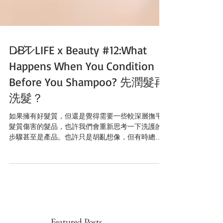
D̷B̷͛T̷ LIFE x Beauty #12:What
Happens When You Condition
Before You Shampoo? 先潤髮再
洗髮？
如果擁有好髮質，但還是覺得需要一些較深層撫平
髮質傷害的髮品，也許我們會重新思考一下洗護的
步驟甚至是產品。也許只是胡亂想像，但有時總會
覺得為什麼是洗潤而不是先潤再洗呢？ 非常驚豔的
是，研究發現 reverse washing system(先潤再洗)
是可行且有效的！...