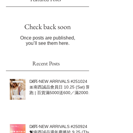
Featured Posts
Check back soon
Once posts are published,
you’ll see them here.
Recent Posts
D̷B̷͛T̷ NEW ARRIVALS #251024｜
🎀南西誠品會員日 10.25 (Sat) 開
跑 | 百貨滿5000送600／滿20000
加送500🎀