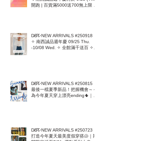
D̷B̷͛T̷ NEW ARRIVALS #250924｜
💝南西誠品週年慶將於 9.25 (Thu)
開跑 | 百貨滿5000送700無上限 |
9.25-10.1 首七日DBT加碼回饋 💝
D̷B̷͛T̷ NEW ARRIVALS #250918｜
✧ 南西誠品週年慶 09/25 Thu.
-10/08 Wed. ✧ 全館滿千送百 ✧
即日起至09/24預收活動開跑 ✧
D̷B̷͛T̷ NEW ARRIVALS #250815｜
最後一檔夏季新品！把握機會～～
為今年夏天穿上漂亮ending🌵｜熱
愛美國品牌The Laundry Room回
來了! Mother. Free People.
ZSupply. Stillwater. For Love &
Lemons