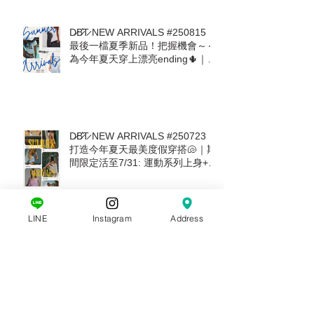
✧ 南西誠品週年慶 09/25 Thu.
-10/08 Wed. ✧ 全館滿千送百 ✧
即日起至09/24預收活動開跑 ✧
D̷B̷͛T̷ NEW ARRIVALS #250815｜
最後一檔夏季新品！把握機會～～
為今年夏天穿上漂亮ending🌵｜熱
愛美國品牌The Laundry Room回
來了! Mother. Free People.
ZSupply. Stillwater. For Love &
Lemons
D̷B̷͛T̷ NEW ARRIVALS #250723｜
打造今年夏天最美度假穿搭🐚｜期
LINE
Instagram
Address
間限定活至7/31: 運動系列上身+下
身任意搭配現抵 $600🔥 ALO.
AllFenix. The Upside. Splits59
D̷B̷͛T̷ NEW ARRIVALS #250703｜