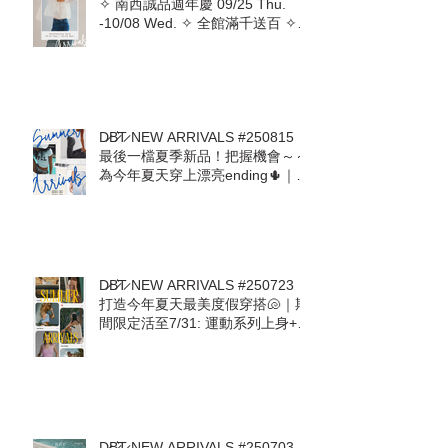
D̷B̷͛T̷ NEW ARRIVALS #250918｜
✧ 南西誠品週年慶 09/25 Thu.
-10/08 Wed. ✧ 全館滿千送百 ✧
即日起至09/24預收活動開跑 ✧
D̷B̷͛T̷ NEW ARRIVALS #250815｜
最後一檔夏季新品！把握機會～～
為今年夏天穿上漂亮ending🌵｜熱
愛美國品牌The Laundry Room回
來了! Mother. Free People.
ZSupply. Stillwater. For Love &
Lemons
D̷B̷͛T̷ NEW ARRIVALS #250723｜
打造今年夏天最美度假穿搭🐚｜期
間限定活至7/31: 運動系列上身+下
身任意搭配現抵 $600🔥 ALO.
AllFenix. The Upside. Splits59