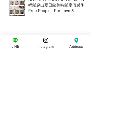
D̷B̷͛T̷ NEW ARRIVALS #250703｜
輕鬆穿出夏日歐美時髦度假感🌴｜
Free People . For Love &
Lemons. Joah Brown . Tiare
Hawaii. Stillwater 新款上市
LINE
Instagram
Address
D̷B̷͛T̷ NEW ARRIVALS #250618｜
迎接夏日的歐美感度假穿搭｜滿
$6000現抵$300 • 滿$12000送
Free People帆布托特包
D̷B̷͛T̷ NEW ARRIVALS #250529｜
獨家引進紐約新品牌 BLANKNYC
｜年中慶檔期滿千送百 🎉
DBT NEW ARRIVALS #250508｜