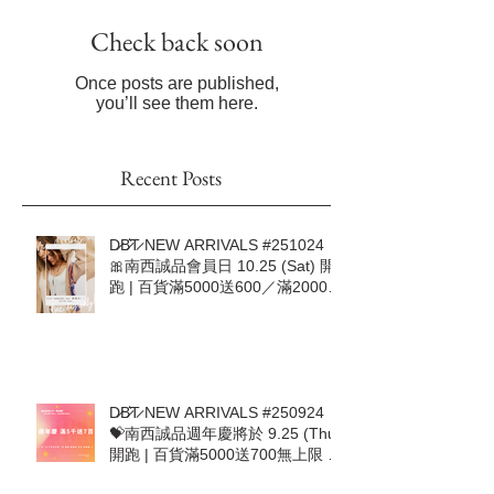
Check back soon
Once posts are published,
you’ll see them here.
Recent Posts
D̷B̷͛T̷ NEW ARRIVALS #251024｜
🎀南西誠品會員日 10.25 (Sat) 開
跑 | 百貨滿5000送600／滿20000
加送500🎀
D̷B̷͛T̷ NEW ARRIVALS #250924｜
💝南西誠品週年慶將於 9.25 (Thu)