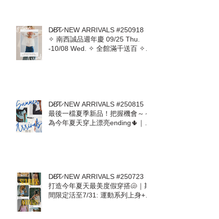
開跑 | 百貨滿5000送700無上限 |
9.25-10.1 首七日DBT加碼回饋 💝
D̷B̷͛T̷ NEW ARRIVALS #250918｜
✧ 南西誠品週年慶 09/25 Thu.
-10/08 Wed. ✧ 全館滿千送百 ✧
即日起至09/24預收活動開跑 ✧
D̷B̷͛T̷ NEW ARRIVALS #250815｜
最後一檔夏季新品！把握機會～～
為今年夏天穿上漂亮ending🌵｜熱
愛美國品牌The Laundry Room回
來了! Mother. Free People.
ZSupply. Stillwater. For Love &
Lemons
D̷B̷͛T̷ NEW ARRIVALS #250723｜
打造今年夏天最美度假穿搭🐚｜期
間限定活至7/31: 運動系列上身+下