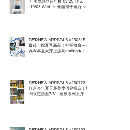
D̷B̷͛T̷ NEW ARRIVALS #250918｜
✧ 南西誠品週年慶 09/25 Thu.
-10/08 Wed. ✧ 全館滿千送百 ✧
即日起至09/24預收活動開跑 ✧
D̷B̷͛T̷ NEW ARRIVALS #250815｜
最後一檔夏季新品！把握機會～～
為今年夏天穿上漂亮ending🌵｜熱
愛美國品牌The Laundry Room回
來了! Mother. Free People.
ZSupply. Stillwater. For Love &
Lemons
D̷B̷͛T̷ NEW ARRIVALS #250723｜
打造今年夏天最美度假穿搭🐚｜期
間限定活至7/31: 運動系列上身+下
身任意搭配現抵 $600🔥 ALO.
AllFenix. The Upside. Splits59