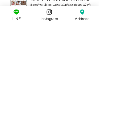
D̷B̷͛T̷ NEW ARRIVALS #250703｜
LINE
Instagram
Address
輕鬆穿出夏日歐美時髦度假感🌴｜
Free People . For Love &
Lemons. Joah Brown . Tiare
Hawaii. Stillwater 新款上市
D̷B̷͛T̷ NEW ARRIVALS #250618｜
迎接夏日的歐美感度假穿搭｜滿
$6000現抵$300 • 滿$12000送
Free People帆布托特包
D̷B̷͛T̷ NEW ARRIVALS #250529｜
獨家引進紐約新品牌 BLANKNYC
｜年中慶檔期滿千送百 🎉