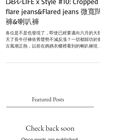
D̷B̷͛T̷ LIFE x Style #10: Cropped
flare jeans&Flared jeans 微寬闊
褲&喇叭褲
各位是不是也發現了，即使已經要邁向六月的大熱
天了長牛仔褲依舊聲勢不減反漲？一切都歸功於復
古風潮正熱，以前在媽媽衣櫃裡看到的喇叭褲現在
拿出來可是時髦到不行，明星們更是人「腿」一
條。 "喇叭褲"這個七零年代的代表現在重回時尚流
行舞台，可一點也不輸給其他褲型！修飾度真得超
乎想像的...
Featured Posts