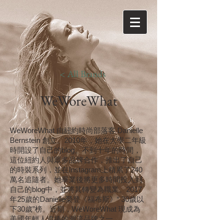
< All Brands
WeWoreWhat
WeWoreWhat 由紐約時尚部落客 Danielle
Bernstein 創立。2010年，她在大學二年級
時開設了自己的blog。不到十年的時間，
這位紐約人與眾多品牌合作，推出了自己
的時裝系列，並在Instagram上積累了240
萬名追隨者。她畢業後將更多時間投入到
自己的blog中，並將其轉變為職業。2017
年25歲的Danielle榮登《福布斯》“ 30歲以
下30歲”榜。近期，WeWoreWhat 現成為
美國年輕人追捧的潮流品牌之一。