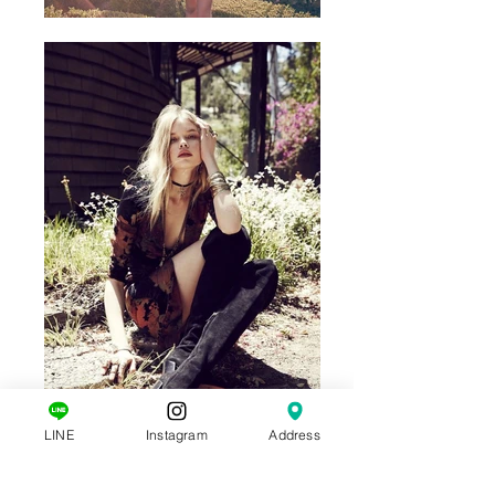
LINE
Instagram
Address