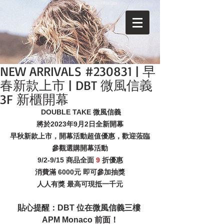
NEW ARRIVALS #230831 | 早
春新款上市 | DBT 微風信義
3F 新櫃開幕
 DOUBLE TAKE 微風信義
將於2023年9月2日全新開幕
早秋新款上市，開幕活動超值優惠，歡迎蒞臨
參觀選購開幕活動
9/2-9/15 商品全面 
9 
折優惠
消費滿 6000元 即可參加抽獎
人人有獎 最高可現抵一千元
貼心提醒：DBT 位在微風信義三樓 
APM Monaco 前面！